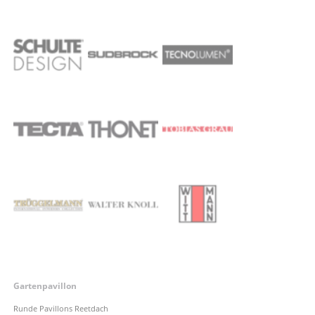
Gartenpavillon
Navigation
überspringen
Runde Pavillons Reetdach